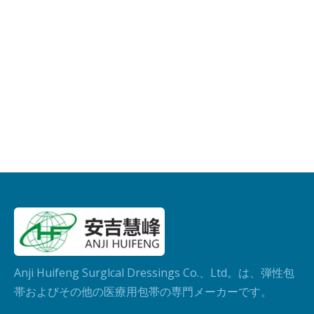
Anji Huifeng Surglcal Dressings Co.、Ltd。は、弾性包
帯およびその他の医療用包帯の専門メーカーです。