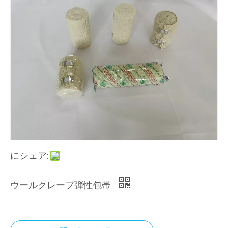
にシェア:
ウールクレープ弾性包帯