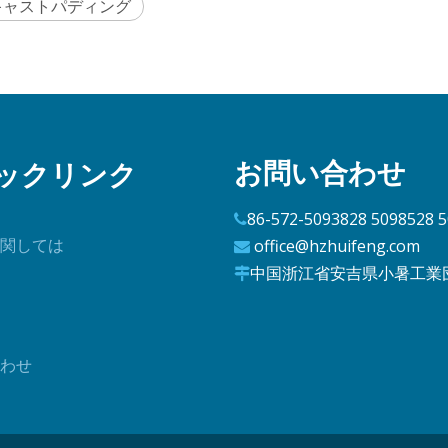
キャストパディング
お問い合わせ
ックリンク
86-572-5093828 5098528 

関しては
office@hzhuifeng.com

中国浙江省安吉県小暑工業

わせ