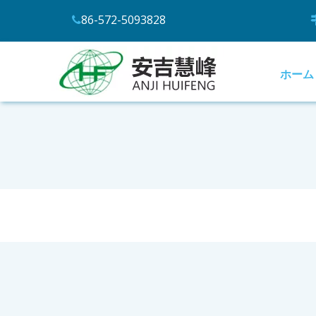
86-572-5093828

ホーム