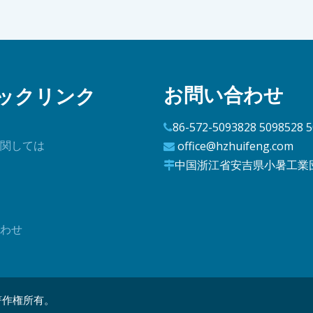
お問い合わせ
ックリンク
86-572-5093828 5098528 

関しては
office@hzhuifeng.com

中国浙江省安吉県小暑工業

わせ
td。全著作権所有。